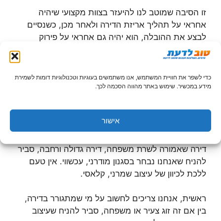
זו הסיבה שמוטב לנו להיעזר בצוות מקצועי שיהיה
אחראי על תהליך אריזת הדירה ולאחר מכן, כשנסיים
לבצע את ההובלה, הוא יהיה גם אחראי על פירוק
הארגזים השונים וסידור החפצים בחדרים ובארונות
השונים.
כדי לשפר את חוויית המשתמש, אנו משתמשים בעוגיות וטכנולוגיות דומות לשמירת
אילו סגנונות עיצוב יכולים להתאים
מידע במכשיר. שימוש באתר מהווה הסכמה לכך.
לדירה שלנו
אישור
כאמור, לכל דירה, בכל מקום יש סגנון עיצוב שיכול
להתאים. אם אנחנו מדברים על דירה בצפון תל אביב,
דירה שאמורה לשרת משפחה, דירה גדולה ורחבה, סביר
להניח שאנחנו נבחר בסגנון מודרני, עכשווי. אין טעם
ללכת לכיוון של עיצוב שמרני, קלאסי.
ראשית, אנחנו צריכים לחשוב על מי שמתגורר בדירה,
בין אם זה זוג צעיר או משפחה, סביר להניח שעיצוב