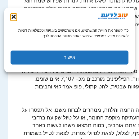
עת שרק מחכה שיגלו אותה. למרות שפירוש שמה הוא
ן שתראו בה מאחר והיא מכוסה כמעט כולה בקרחונים.
 נשימה. לאחרונה, כנראה בעקבות ההתחממות
אז כדאי לכם להזדרז…
כדי לשפר את חוויית המשתמש, אנו משתמשים בעוגיות וטכנולוגיות דומות
לשמירת מידע במכשיר. שימוש באתר מהווה הסכמה לכך.
אישור
וזר ויוצא דופן אז במשפחת העמים של אסיה והמזרח
הפיליפינים הם בלי צל של ספק האח המוזר. הפיליפינים מורכבים מכ- 7,107 איים שונים.
אווה שבטית, להט קתולי, פופ אמריקאי וחביבות
רה החמה והלחה, ממהרים לברוח משם, אל תפסחו על
עתיקה מוקפת החומה, או על טיול שקיעה ברחבי
 אתם אוהבים, בטוח תמצאו משהו לעשות באחד
, לצלול, לצאת לטיולי צפרות, לצאת לטייל בשמורת