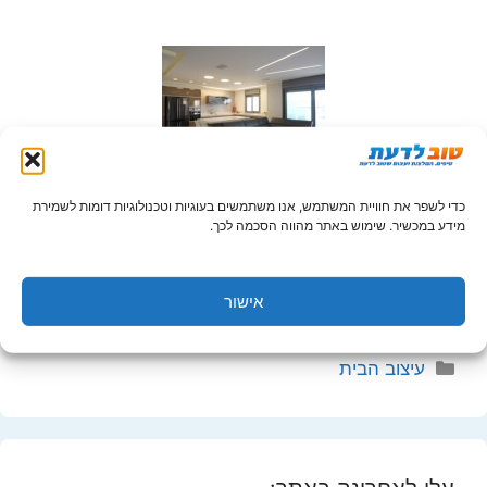
כדי לשפר את חוויית המשתמש, אנו משתמשים בעוגיות וטכנולוגיות דומות לשמירת
טיפים שיעזרו לכם במסע המופלא של שיפוץ הדירה לא
מידע במכשיר. שימוש באתר מהווה הסכמה לכך.
קל להחליט על שיפוץ הדירה, רובכם רואים בעיניים
הרבה אבק, הרבה רעש, הרבה ריצות, הרבה הוצאות.
אפשר …
אישור
קטגוריות
עיצוב הבית