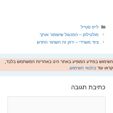
קטגוריות
לייפ סטייל
מולטילוק – המנעול שישמור אותך
ציוד משרדי – ירוק זה השחור החדש
השימוש במידע המופיע באתר הינו באחריות המשתמש בלבד,
קראו עוד
בתנאי השימוש
.
כתיבת תגובה
תגובה