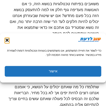
משאבים בפיתוח טכנולוגיות בנושא הזה, כי אם
האנושות מעדיפה גוף חלק אז למה להתעסק בנושא
הזה בכל פעם מחדש? אם יש שיטות שבעזרתן אנחנו
יכולים להיות חלקים לעד הרי שזה הרבה יותר נוח, ואם
זה נושא שמטריד גם אתכם אז כדאי שתמצאו את
השיטה שתתאים לכם ביותר.
חושבים על הבריאות
כדי לשפר את חוויית המשתמש, אנו משתמשים בעוגיות וטכנולוגיות דומות לשמירת
מידע במכשיר. שימוש באתר מהווה הסכמה לכך.
מה שכן צריך להיות לנגד עיניכם כשאתם רוצים לעשות
טיפולים שונים להסרת שיער, לשינוי אף או לכל דבר
אחר שקשור להופעה החיצונית שלכם, זה שהבריאות
אישור
שלכם חשובה יותר מהכול. לכן רגע לפני שאתם בוחרים
מנתח פלסטי או שיטה מסוימת להסרת שיער כדאי
שתלמדו כל מה שאתם יכולים על הנושא, כי אומנם
אנחנו רוצים להיות יפים אך לא בכל מחיר. הבריאות
שלכם זה הבסיס לכל פעולה שאתם עושים בחיים וצריך
להתייחס אליה בהתאם.