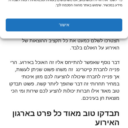
אולם האירועים שאתם בוחרים לשכור למשל, זה משהו
מידע במכשיר. שימוש באתר מהווה הסכמה לכך.
שיכול להשפיע בצורה גדולה ביותר על התקציב הכולל
של האירוע שלכם. אם אתם רוצים לצמצם את
אישור
ההוצאות, אז תתחילו בכך שתחפשו
אולם אירועים
בתל אביב
שאתם מסוגלים לעמוד בעלותו, כך שלא
תצטרכו לשלם כמעט את כל תקציב ההוצאות של
האירוע על האולם בלבד.
דבר נוסף שאפשר להתייחס אליו זה האוכל באירוע. הרי
פנייה לחברת קייטרינג זה משהו פשוט שניתן לעשות,
אך פנייה לחברה שיכולה להציעה לכם מזון איכותי
במחיר תחרותי זה דבר שהופך ליותר קשה. פשוט תבדקו
טוב מאוד אילו חברות יכולות להציע לכם שירות ומי הכי
מוצאת חן בעיניכם.
תבדקו טוב מאוד כל פרט בארגון
האירוע