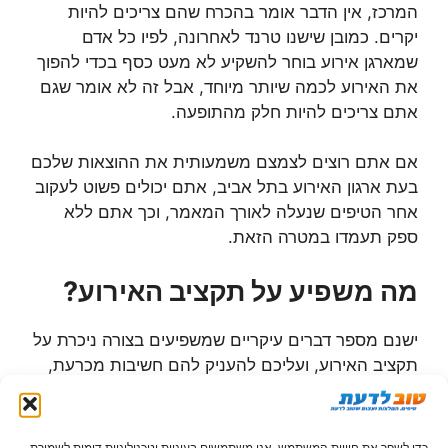
המרכז, אין הדבר אומר בהכרח שהם צריכים להיות
יקרים. כמובן שישנו טרנד לאחרונה, לפיו כל אדם
שמארגן אירוע בוחר להשקיע לא מעט כסף בכדי להפוך
את האירוע לכמה שיותר מיוחד, אבל זה לא אומר שגם
אתם צריכים להיות חלק מהתופעה.
אם אתם רוצים לצמצם משמעותית את ההוצאות שלכם
בעת ארגון האירוע בתל אביב, אתם יכולים פשוט לעקוב
אחר הטיפים שנעלה לאורך המאמר, וכך אתם ללא
ספק תעמדו במטרה הזאת.
מה משפיע על תקציב האירוע?
ישנם מספר דברים עיקריים שמשפיעים בצורה ניכרת על
תקציב האירוע, ועליכם להעניק להם חשיבות מכרעת,
שכן הם יכולים להביא לכדי שינוי עצום בדרך שבה אתם
תופסים את הדברים בסופו של דבר.
כדי לשפר את חוויית המשתמש, אנו משתמשים בעוגיות וטכנולוגיות דומות לשמירת