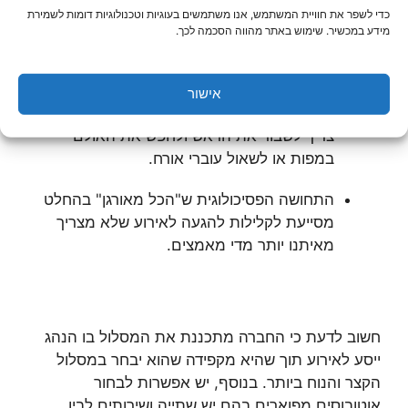
לאירוע יכולה בהחלט להקל עלינו מהבחינה
כדי לשפר את חוויית המשתמש, אנו משתמשים בעוגיות וטכנולוגיות דומות לשמירת
הזאת.
מידע במכשיר. שימוש באתר מהווה הסכמה לכך.
יש אולמות שקשה מאד להגיע אליהם (אפילו אם
אנחנו מצוידים בתוכנת ניווט משוכללת) ולכן
אישור
הסעה מרוכזת פותרת לנו את הבעיה שכן לא
צריך לשבור את הראש ולחפש את האולם
במפות או לשאול עוברי אורח.
התחושה הפסיכולוגית ש"הכל מאורגן" בהחלט
מסייעת לקלילות להגעה לאירוע שלא מצריך
מאיתנו יותר מדי מאמצים.
חשוב לדעת כי החברה מתכננת את המסלול בו הנהג
ייסע לאירוע תוך שהיא מקפידה שהוא יבחר במסלול
הקצר והנוח ביותר. בנוסף, יש אפשרות לבחור
אוטובוסים מפוארים בהם יש שתייה ושירותים לבין