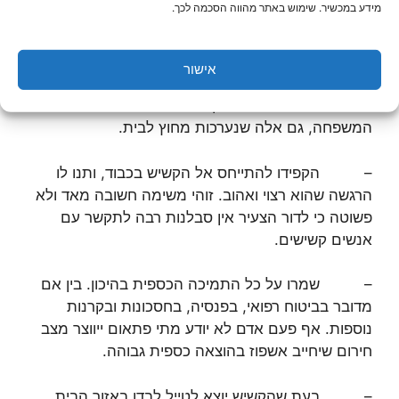
מידע במכשיר. שימוש באתר מהווה הסכמה לכך.
– אם אתם חשים חסרי אונים העסיקו עזרה
חלקית בבית, אפשר גם לפנות לעזרת שירותי
סיעוד
.
אישור
– נסו לשלב את הקשיש בפעילויות מהנות של בני
המשפחה, גם אלה שנערכות מחוץ לבית.
– הקפידו להתייחס אל הקשיש בכבוד, ותנו לו
הרגשה שהוא רצוי ואהוב. זוהי משימה חשובה מאד ולא
פשוטה כי לדור הצעיר אין סבלנות רבה לתקשר עם
אנשים קשישים.
– שמרו על כל התמיכה הכספית בהיכון. בין אם
מדובר בביטוח רפואי, בפנסיה, בחסכונות ובקרנות
נוספות. אף פעם אדם לא יודע מתי פתאום ייווצר מצב
חירום שיחייב אשפוז בהוצאה כספית גבוהה.
– בעת שהקשיש יוצא לטייל לבדו באזור הבית,