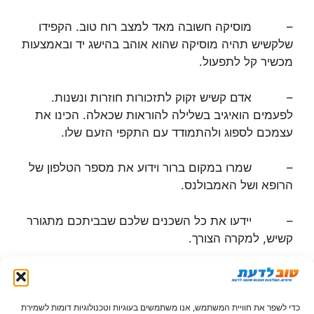
– מוסיקה חשובה מאד למצב רוח טוב. הקפידו
שלקשיש תהיה מוסיקה שהוא אוהב בהישג יד ובאמצעות
מכשיר קל לתפעול.
– אדם קשיש זקוק לתזכורות חוזרות ונשנות.
לפעמים הואיגיב בשלילה להוראות שכאלה. הכינו את
עצמכם לספוג ולהתמודד עם התקפי הזעם שלו.
– שמרו במקום ברור וידוע את מספר הטלפון של
הרופא ושל האמבולנס.
– יידעו את כל השכנים שלכם שבביתכם מתגורר
קשיש, למקרה הצורך.
– שמרו את כל התרופות מחוץ להישג ידו של
הקשיש, והקפידו שיקבל את התרופות להם הוא נזקק רק
בנוכחותכם.
כדי לשפר את חוויית המשתמש, אנו משתמשים בעוגיות וטכנולוגיות דומות לשמירת