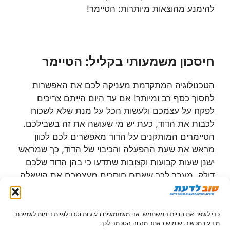
להימנע מהוצאות מיותרות: הטיימר!
חיסכון משמעותי בקליל: הטיימר
הטכנולוגיה המתקדמת מעניקה לכם את האפשרות
לחסוך כסף רב ומיותר! אם עד היום הייתם צריכים
לפקח על עצמכם ולעשות הכל על מנת שלא לשכוח
לכבות את הדוד, כעת יש מי שעושה את זה בשבילכם.
הטיימרים המותקנים על הדוד מאפשרים לכם לכוון
מראש את שעת ההפעלה והכיבוי של הדוד, כך שמראש
ישנן שעות קבועות וקצובות שתדעו כי בהן הדוד שלכם
דולק. מעבר לכך שאתם חוסכים מעצמכם את השאלה
הגדולה "האם כיביתי את הדוד?", הרי שאינכם צריכים
להתעסק שוב ושוב בהדלקת וכיבוי הדוד אלא מדובר על
שעון הפועל באופן אוטומטי על פי הצרכים והאופן בו
כדי לשפר את חוויית המשתמש, אנו משתמשים בעוגיות וטכנולוגיות דומות לשמירת
מידע במכשיר. שימוש באתר מהווה הסכמה לכך.
תגדירו אותו.