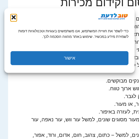
ם וקידום מכירות
 הם ארנקים שעליהם מוטבע, שמה של חברה מסחרית.
הוא מוצר פרסום בעל אפקטיביות.
כדי לשפר את חוויית המשתמש, אנו משתמשים בעוגיות וטכנולוגיות דומות
מתאימים במיוחד בשביל חברות מסוימות, כמו למשל –
לשמירת מידע במכשיר. שימוש באתר מהווה הסכמה לכך.
 ביטוח, חברות כרטיסי אשראי, בנקים, חברות של
מלון ועוד.
בדים שלה, ארנקים שעליהם מוטבע שמה.
אישור
 לקוחותיה, ארנקים שעליהם מוטבע השם שלה.
קים מבוקשים.
ש ארוך טווח.
 לגבר.
, או מעור.
ת, לעזרה באיפור.
מעור מסוגים שונים, למשל עור ווש, עור נאפה, עור
ים, למשל – כתום, צהוב, חום, אדום, ורוד, אפור,