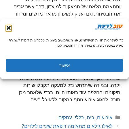
והתאמה מלאה של המעקות למועדון, דבר אשר יגביר
את הבטיחות וגם יעניק למועדון מראה מרשים ומיוחד
אפילו יותר.
אחריות
כדי לשפר את חוויית המשתמש, אנו משתמשים בעוגיות וטכנולוגיות דומות לשמירת
מידע במכשיר. שימוש באתר מהווה הסכמה לכך.
כאשר אתם בוחרים מעקות למועדון שלכם, חשוב
שתוודאו כי זה כולל אחריות. לא משנה עד כמה הם יהיו
איכותיים, תמיד יכולים לקרות סיכונים או נזקים כאשר
אישור
מדובר במקום כמו מועדון לבת מצווה, ולכן חשוב
שתדאגו לכך שתהיה לכם אחריות לכל מקרה שלא
יקרה, ובמידה שיתרחש נזק למעקה תקבלו שירות
תיקונים והחלפה עוד באותו היום, בכדי שלאחר מכן
תוכלו לחגוג אירוע נוסף במקום ללא כל בעיה.
קטגוריות
אירועים
,
בית
,
כללי
,
עסקים
לאילו גילאים מתאימה רופאת שיניים לילדים?