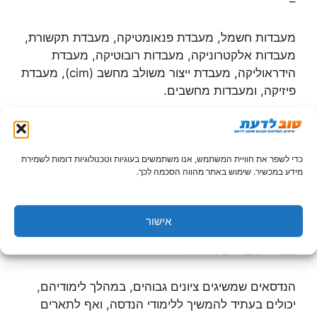
–
מעבדות חשמל, מעבדת פנאומטיקה, מעבדת תקשורת,
מעבדות אלקטרוניקה, מעבדות רובוטיקה, מעבדת
הידראוליקה, מעבדת ייצור משולב מחשב (cim), מעבדת
פיזיקה, ומעבדות מחשבים.
כדי לשפר את חוויית המשתמש, אנו משתמשים בעוגיות וטכנולוגיות דומות לשמירת
לסיכום המאמר,
הנדסאים
שלמדו בתל אביב, בבית
מידע במכשיר. שימוש באתר מהווה הסכמה לכך.
ספר להנדסאים שנחשב לאיכותי, יכולים להשתלב
בקלות בשוק העבודה.
אישור
הנדסאי הוא אדם, בעל יכולת לפתור בעיות שונות,
בצורה טובה ויצירתית.
הנדסאים שמשיגים ציונים גבוהים, במהלך לימודיהם,
יכולים בעתיד להמשיך ללימודי הנדסה, ואף לתארים