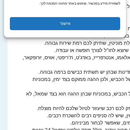
לשמירת מידע במכשיר. שימוש באתר מהווה הסכמה לכך.
 רכב חלופי מהר, אם חלילה הרכב נגנב או הושבת
אישור
לקבל פתרון תחבורתי, במהירות רבה.
אר העולם.
מוניטין, שתיתן לכם רמת שירות גבוהה.
יוצא לחו"ל לצורך חופשה או עבודה.
מו, אנטרפרייז, באדג'ט, ת'ריפטי, אוויס, יורופקאר,
דינות שבהן יש תשתית כבישים ברמה גבוהה.
ל הכביש, ולכן ההגה ממוקם בצד ימין, במכוניות
ל הכביש, במכוניות שבהן ההגה הוא בצד שמאל, לא
לכם רכב שיעזור לטיול שלכם להיות מוצלח.
ן, שיש לה סניפים רבים להשכרת רכבים.
מים, שאפשר לבחור מביניהם.
הרכבים שלה מתוחזקים היטב, ויש שירות מהיר ואדיב, כולל מוקד טלפוני שפעיל 24 שעות