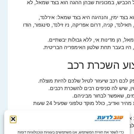
ל הכביש, במכוניות שבהן ההגה הוא בצד שמאל, לא
בצד ימין, והנהיגה היא בצד שמאל: אירלנד,
תאילנד, קניה, דרום אפריקה, ניו זילנד, סינגפור, הודו
אל, הן מדינות אי, ללא גבולות יבשתיים.
היו בעבר תחת שלטון האימפריה הבריטית.
וע השכרת רכב
לכם רכב שיעזור לטיול שלכם להיות מוצלח.
ן, שיש לה סניפים רבים להשכרת רכבים.
מים, שאפשר לבחור מביניהם.
הרכבים שלה מתוחזקים היטב, ויש שירות מהיר ואדיב, כולל מוקד טלפוני שפעיל 24 שעות
אמינה ומוצלחת, כמו למשל טויוטה קורולה.
חור מתוך מספר גדול, של תחנות לקיחת רכב,
כדי לשפר את חוויית המשתמש, אנו משתמשים בעוגיות וטכנולוגיות דומות