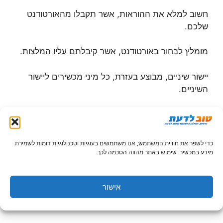
חשוב למלא את ההוראות, אשר תקבלו מהאורטודנט
שלכם.
מומלץ לבחור באורטודנט, אשר קיבלתם עליו המלצות.
יישור שיניים, מבוצע בעזרת, כל מיני מכשירים ליישור
השיניים.
האורטודנט שלכם, ימליץ לכם, על המכשיר שיתאים
ביותר בעבורכם.
כדי לשפר את חוויית המשתמש, אנו משתמשים בעוגיות וטכנולוגיות דומות לשמירת
יש כמה מכשירים, שמאפשרים לעבור טיפול ליישור
מידע במכשיר. שימוש באתר מהווה הסכמה לכך.
שיניים, מבלי שסביבת המטופל תבחין בכך.
אישור
אחד מהמכשירים האלה, הוא לדוגמה: סמכים פנימיים,
שמודבקים מאחורי השיניים, ולכן אי אפשר להבחין בהם.