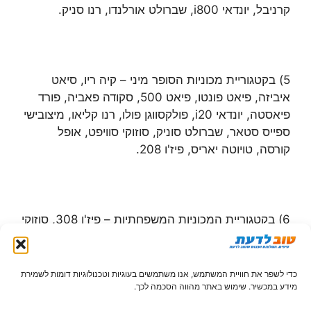
קרניבל, יונדאי i800, שברולט אורלנדו, רנו סניק.
5) בקטגוריית מכוניות הסופר מיני – קיה ריו, סיאט
איביזה, פיאט פונטו, פיאט 500, סקודה פאביה, פורד
פיאסטה, יונדאי i20, פולקסווגן פולו, רנו קליאו, מיצובישי
ספייס סטאר, שברולט סוניק, סוזוקי סוויפט, אופל
קורסה, טויוטה יאריס, פיז'ו 208.
6) בקטגוריית המכוניות המשפחתיות – פיז'ו 308, סוזוקי
SX4,
מאזדה 3, קיה פורטה, הונדה סיוויק, פורד פוקוס,
יונדאי i30, יונדאי i35, סיטרואן C4, סקודה אוקטביה,
פולקסווגן ג'טה, רנו פלואנס, טויוטה קורולה, סובארו
כדי לשפר את חוויית המשתמש, אנו משתמשים בעוגיות וטכנולוגיות דומות לשמירת
מידע במכשיר. שימוש באתר מהווה הסכמה לכך.
אימפרזה, מיצובישי לנסר.