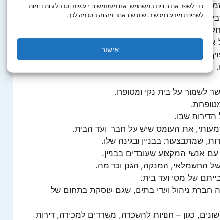
זמן לטפל בנכס שלו.
כדי לשפר את חוויית המשתמש, אנו משתמשים בעוגיות וטכנולוגיות דומות
לשמירת מידע במכשיר. שימוש באתר מהווה הסכמה לכך.
יל להפיק את המיטב, מהנכס שברשותו.
ק, מהנכס שלו.
 את מקסימום המחיר עבור נכס כלשהו.
אישור
וץ של נכס לפני מכירתו או השכרתו, למשל לשפץ בית
שר לשמור על בית נקי ומטופח.
מטופחת.
הדירות שבו.
עותי, את העומס שיש על חברי ועד הבית.
ת, שמתבצעות בבניין ובגינה שלו.
עם אנשי המקצוע שעובדים בבניין.
 החשמלאי, המנקה, הגנן וכדומה.
ייתם של מסי ועד בית.
 חברת ניהול ועדי בתים, שגם עוסקת בתחום של
ונים, כגון – חנויות להשכרה, משרדים למכירה, דירות