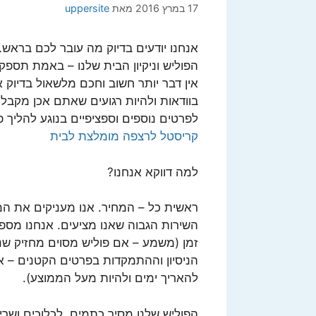
17 במרץ 2016
מאת
uppersite
אנחנו יודעים בדיוק מה עובר לכם ברא
הפוליש וניקיון הבית שלנו – באמת תספק
אין דבר יותר חשוב וחכם מלשאול בדיוק
בוודאות ולהיות רגועים שאתם אכן מקבל
לפרטים נוספים וספציפיים בנוגע להליך פ
קריסטל לרצפה מומלצת לבית
למה דווקא אנחנו?
ראשית כל – המחיר. אנו מעניקים את ה
השירות הגבוה שאנו מציעים. אנחנו מספק
זמן (משמע – אם פוליש מסוים מחזיק שנה,
הניסיון וההתמקדות בפרטים הקטנים – אנ
להאריך ימים ולהיות מעל הממוצע).
הפוליש שלנו מסיר כתמים, לכלוכים ושרי