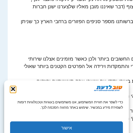
ף (דבר שאיננו מובן מאליו שלצערנו ישנן חברות
ברשותנו מספר סניפים הפזורים ברחבי הארץ כך שניתן
חשובים ביותר ולכן כאשר מזמינים אצלנו שירותי
ודי והתמקדות וירידה אל הפרטים הקטנים ביותר שאולי
באופן יסודי עם שואבי אבק תעשייתיים וחזקים
י האבק.
כדי לשפר את חוויית המשתמש, אנו משתמשים בעוגיות וטכנולוגיות דומות
לשמירת מידע במכשיר. שימוש באתר מהווה הסכמה לכך.
ולנקות אותו היטב – מעל הארונות, בתוך הארונות
קי מאבק, שהרצפה תעבור שטיפה ושהמקומות
אישור