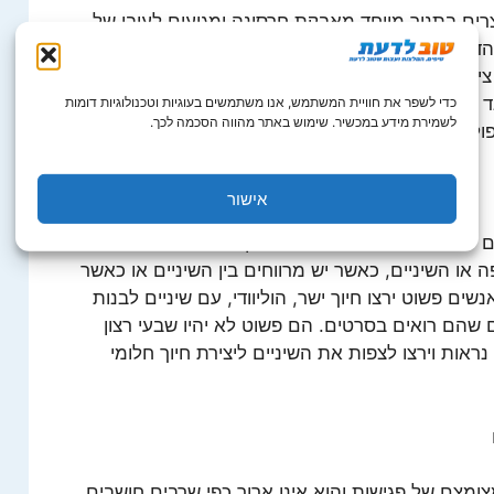
וצרים בתנור מיוחד מאבקת חרסינה ומגיעים לעובי של
. בשל עוביים הדק ניתן יהיה להמשיך לטפל בשיניים באמצעים
 ציפויי חרסינה נחשבים לעמידים לאורך שנים רבות,
ד כתמי קפה, צבעי מאכל ועישון וכן הטיפול נחשב
כדי לשפר את חוויית המשתמש, אנו משתמשים בעוגיות וטכנולוגיות דומות
לשמירת מידע במכשיר. שימוש באתר מהווה הסכמה לכך.
ול.
אישור
ים טיפול ציפויי לשיניים. בין היתר זה יכול להיות
 או השיניים, כאשר יש מרווחים בין השיניים או כאשר
ם פשוט ירצו חיוך ישר, הוליוודי, עם שיניים לבנות
הם רואים בסרטים. הם פשוט לא יהיו שבעי רצון
אות וירצו לצפות את השיניים ליצירת חיוך חלומי
צומצם של פגישות והוא אינו ארוך כפי שרבים חושבים.