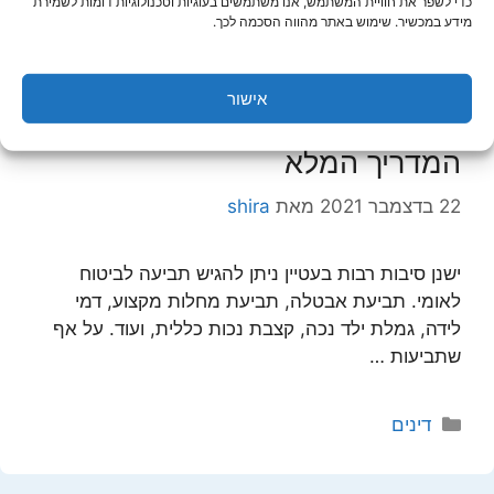
קטגוריות
כדי לשפר את חוויית המשתמש, אנו משתמשים בעוגיות וטכנולוגיות דומות לשמירת
דינים
מידע במכשיר. שימוש באתר מהווה הסכמה לכך.
אישור
עו"ד בתביעות נגד ביטוח לאומי –
המדריך המלא
22 בדצמבר 2021
מאת
shira
ישנן סיבות רבות בעטיין ניתן להגיש תביעה לביטוח
לאומי. תביעת אבטלה, תביעת מחלות מקצוע, דמי
לידה, גמלת ילד נכה, קצבת נכות כללית, ועוד. על אף
שתביעות …
קטגוריות
דינים