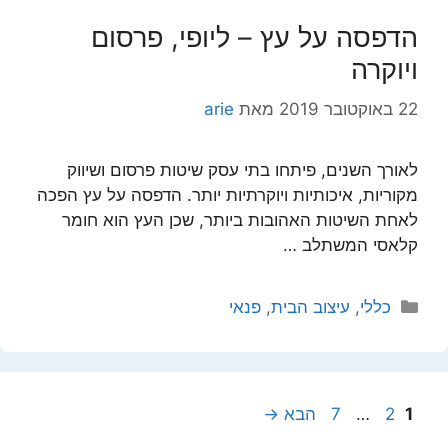
הדפסה על עץ – ליופי, פרסום
ויוקרה
22 באוקטובר 2019
מאת
arie
לאורך השנים, פיתחו בתי עסק שיטות פרסום ושיווק
מקוריות, איכותיות ויוקרתיות יותר. הדפסה על עץ הפכה
לאחת השיטות האהובות ביותר, שכן העץ הוא חומר
קלאסי המשתלב …
קטגוריות
כללי
,
עיצוב הבית
,
פנאי
עמוד
עמוד
עמוד
1
2
…
7
הבא
→