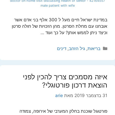
42164557 - doctor on home visit discussing health of senior
male patient with wife
במדינת ישראל חיים מעל ל 300 אלף בני אדם אשר
אובחנו עם מחלת הסרטן. מהן הזכויות של חולה סרטן
וכיצד ניתן לממש אותן? על כך ועוד …
קטגוריות
בריאות
,
גיל הזהב
,
דינים
איזה מסמכים צריך להכין לפני
הוצאת דרכון פורטוגלי?
31 בדצמבר 2019
מאת
arie
פורטוגל שוכנת בחלק המערבי של אירופה, צמודה