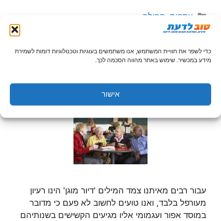
קטגוריות
עסקים
,
קהילה
כדי לשפר את חוויית המשתמש, אנו משתמשים בעוגיות וטכנולוגיות דומות לשמירת
מידע במכשיר. שימוש באתר מהווה הסכמה לכך.
מה זה דיור מוגן?
28 באוקטובר 2020
מאת
arie
אישור
עבור רבים מאיתנו צמד המילים 'דיור מוגן' הינו רעיון
מעורפל בלבד, ואנו טועים לחשוב לא פעם כי מדובר
במוסד אפור ועגמומי אליו מגיעים הקשישים בשנותיהם