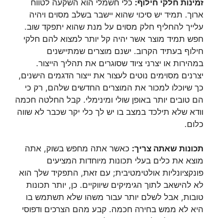
זמינות חלקי חילוף:
כלי חשמלי הוא השקעה לטווח
ארוך. תמיד יש סיכוי שהוא יישבר בשלב מסוים ויהיה
עלייך להחליף חלק מסוים על מנת שהוא יתפקד שוב.
חפש תמיד מוצר אשר יהיה קל יותר למצוא להם חלקי
חילוף בעתיד הקרוב. ישנם מוצרים שמתיישנים
במהירות או יצרני ציוד שסוגרים את תהליך הייצור.
יצרנים מסוימים נוטים לעצור את ייצור הדגמים הישנים,
כך שיוכלו למכור את המוצרים החדשים שלהם, רק כי
הם טובים יותר באופן שולי ומינימלי. קבל החלטה חכמה
וודא שלא תילכד במצב בו יש לך כלי יקר שכבר לא שווה
כלום.
תכונות שאתה צריך:
כאשר אתה מחפש בשוק, אתה
מוצא את כלים בעלי תכונות מיוחדות המציעים
פונקציונליות אולטימטיבית; עם זאת, התפקיד שלך הוא
לא להישאב לתוך הגימיקים שיווקיים. כן, יותר תכונות
טובות, אבל לשלם יותר עבור משהו שלא תשתמש בו
היא לא ממש בחירה חכמה. קבע מהם הצרכים ודפוסי