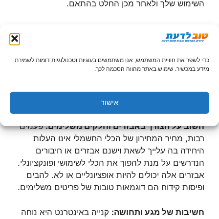
השימוש שלך ולאחר מכן החלט בהתאם.
שירות לקוחות ואחריות:
כפי שציינתי לעיל, כלי חשמלי
הוא השקעה וכמו כל השקעה זו צריכה להיות החלטה
נבונה כדי להבטיח ביטחון בעתיד. קרא ביקורות
כדי לשפר את חוויית המשתמש, אנו משתמשים בעוגיות וטכנולוגיות דומות לשמירת
באינטרנט ועיין במגזינים הקשורים למכשיר על מנת
מידע במכשיר. שימוש באתר מהווה הסכמה לכך.
לגלות לאיזה חברות יש מוניטין טוב כשמדובר בטיפול
בלקוחות ואחריות. זכור, החברה שעומדת מאחורי
המוצרים שלה היא החברה הראויה לכסף שלך.
אישור
חשוב על הצורך באבזרים וחלקים משלימים:
פעמים
רבות, מחיר המחירון של הכלי החשמלי אינו העלות
היחידה בה עלייך לשאת וישנם אבזרים או חיבורים
הנדרשים על מנת להפוך את הכלי לשימושי ופונקציונלי.
אבזרים אלה יכולים להיות אופציונליים או לא. להבים
ופיסות קידוח הם דוגמאות טובות של פריטים משלימים.
חשיבות של מגע ותחושה:
קנייה באינטרנט היא נוחה