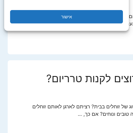
דהם ממספר דברים: מכמה שהאנשים נחמדים מכמה
אישור
 של החתולים ברחוב כן, חתולי רחוב היא …
צים לקנות טרריום?
ג של זוחלים בבית? רציתם לארגן לאותם זוחלים
 טובים ונוחים? אם כך, …