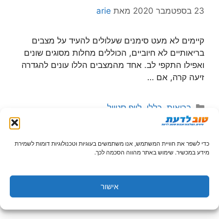
23 בספטמבר 2020
מאת
arie
קיימים לא מעט סימנים שעלולים להעיד על מצבים
בריאותיים לא חיוביים, הכוללים מחלות מסוגים שונים
ואפילו התקפי לב. אחד מהמצבים הללו עונים להגדרה
זיעה קרה, אם …
קטגוריות
בריאות
,
כללי
,
לייפ סטייל
כדי לשפר את חוויית המשתמש, אנו משתמשים בעוגיות וטכנולוגיות דומות לשמירת
מידע במכשיר. שימוש באתר מהווה הסכמה לכך.
דוד בן הרוש – מדוע מעבר משירות
ציבורי לשירות הפרטי הוא חשוב
אישור
21 בספטמבר 2020
מאת
arie