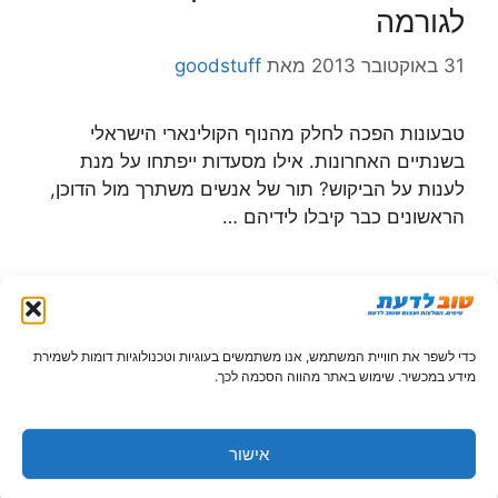
לגורמה
31 באוקטובר 2013
מאת
goodstuff
טבעונות הפכה לחלק מהנוף הקולינארי הישראלי
בשנתיים האחרונות. אילו מסעדות ייפתחו על מנת
לענות על הביקוש? תור של אנשים משתרך מול הדוכן,
הראשונים כבר קיבלו לידיהם …
קטגוריות
אוכל
כדי לשפר את חוויית המשתמש, אנו משתמשים בעוגיות וטכנולוגיות דומות לשמירת
מידע במכשיר. שימוש באתר מהווה הסכמה לכך.
כל מה שטוב לדעת על טבעונות
23 ביוני 2013
מאת
goodstuff
אישור